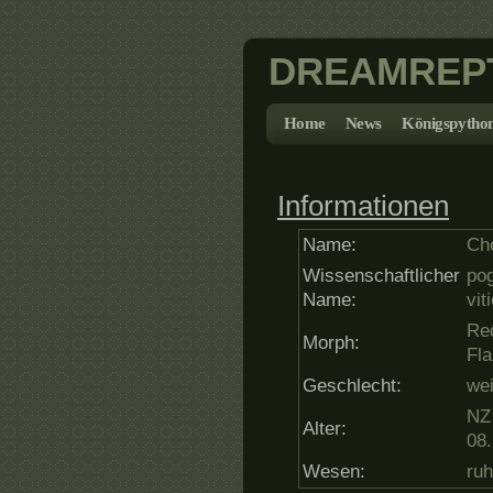
DREAMREP
Home
News
Königspytho
Informationen
Name:
Ch
Wissenschaftlicher
po
Name:
vit
Re
Morph:
Fl
Geschlecht:
wei
NZ
Alter:
08
Wesen:
ruh