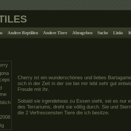
TILES
ns
Andere Reptilien
Andere Tiere
Abzugeben
Suche
Links
K
erry
gona
Cherry ist ein wunderschönes und liebes Bartagam
iceps
sich in der Zeit in der sie bei mir lebt sehr gut entwi
d
Freude mit ihr.
ame
Sobald sie irgendetwas zu Essen sieht, sei es nur e
blich
des Terrariums, dreht sie völlig durch. Sie und Ste
die 2 Verfressensten Tiere die ich besitze.
.2008
ig